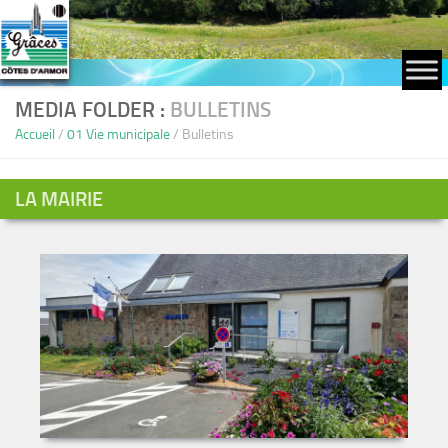
Skip to content
MEDIA FOLDER :
BULLETINS
Accueil
/
01 Vie municipale
/
Bulletins
LA MAIRIE