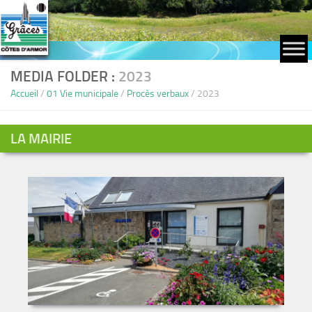
Skip to content
MEDIA FOLDER :
2023
Accueil
/
01 Vie municipale
/
Procès verbaux
/
2023
LA MAIRIE