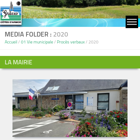
Skip to content
MEDIA FOLDER :
2020
Accueil
/
01 Vie municipale
/
Procès verbaux
/
2020
LA MAIRIE