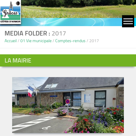
Skip to content
MEDIA FOLDER :
2017
Accueil
/
01 Vie municipale
/
Comptes-rendus
/
2017
LA MAIRIE