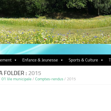
nement
Enfance & Jeunesse
Sports & Culture
T
A FOLDER :
2015
/
01 Vie municipale
/
Comptes-rendus
/
2015