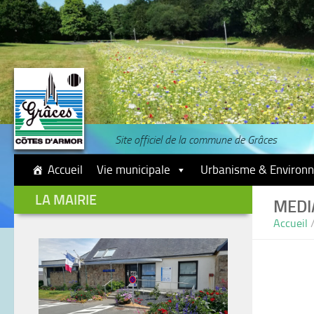
Skip to content
Site officiel de la commune de Grâces
Accueil
Vie municipale
Urbanisme & Environ
LA MAIRIE
MEDI
Accueil